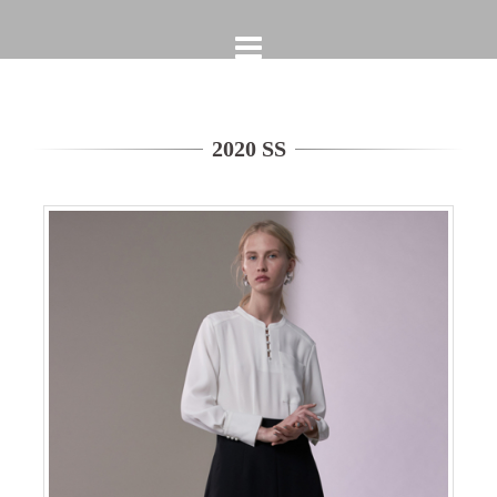
コ
ン
テ
ン
ツ
へ
2020 SS
ス
キ
ッ
プ