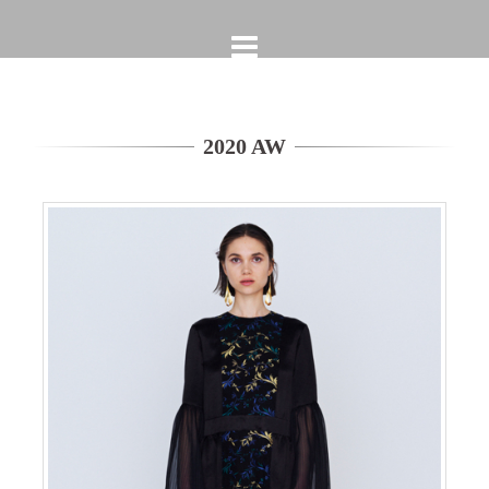
コ
ン
テ
ン
ツ
へ
2020 AW
ス
キ
ッ
プ